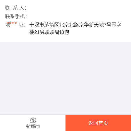
联 系 人：
联系手机：
****
地 址：
十堰市茅箭区北京北路京华新天地7号写字
楼21层联联周边游
返回首页
电话咨询